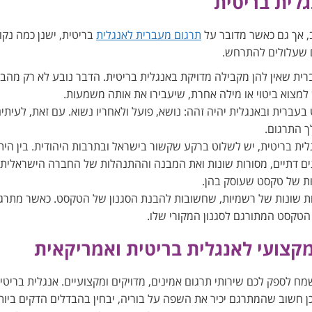
גלית בריטית
ב, אך גם כאשר מדובר על
תרגום מעברית לאנגלית
בריטית, ישנן כמה נקו
ם שעלולים להתרחש.
רית שאין להן מקבילה מדויקת באנגלית בריטית. הדבר נובע לא רק מהבד
למצוא ביטוי או מילה אחרת, שיעבירו את אותה משמעות.
ברית ובאנגלית יהיה זהה: נושא, פועל ולאחריו נשוא. עם זאת, לעיתי
ך התרגום.
ת בריטית, יש לשלוט ברקע שקשור בישראל ובתרבות היהודית. בין הית
גים דתיים, מסורות שונות ואת המבנה וההתנהלות של החברה הישראלית.
ת של טקסט שעוסק בהן.
ת שונות של רשמיות, שחשובות להבנת הסגנון של הטקסט. כאשר מתרג
הטקסט המתורגם לסגנון המקורי שלו.
 מקצועי לאנגלית בריטית ואמריקאית
ח לספק לכם שירותי תרגום אמינים, מדויקים ומקצועיים. אנגלית בריטי
ן חשוב שהמתרגם יכיר את השפה על בוריה, יבחין בהבדלים הדקים ביות