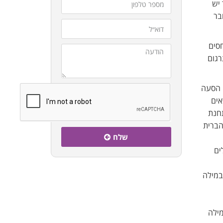
יש
בר
סים
רגום
י הסעה
אים
ים יקראו למדרכה Pavement ואמריקאים יכנו אותה Sidewalk. בתחנת
כר נקראת בבריטניה Roundabout ובארצות הברית
שלח
ים
שכן שמאייתים Neighbour או Neighbor. כך גם במילה
מרכז Centre ובאמריקאית Center, ואת המילה