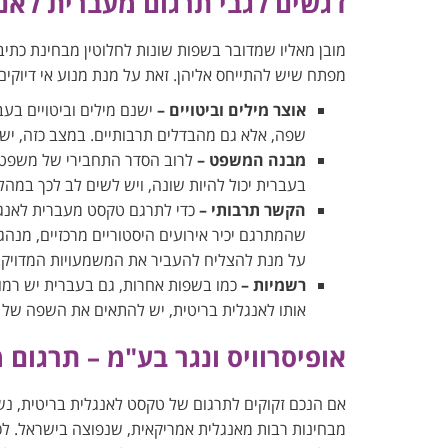
דגשים לגבי תרגום מעברית לאנ
מובן מאליו שמדובר בשפות שונות לחלוטין מבחינת כתי
מפתח שיש להתייחס אליהן. זאת על מנת מנוע אי דיוקי
אוצר מילים וביטויים –
ישנם מילים וביטויים בעב
שפה, אלא גם מהבדלים תרבותיים. במצב כזה, יש 
מבנה המשפט –
לרוב הסדר התחבירי של משפט בע
בעברית יכול להיות שונה, ויש לשים לב לכך במהל
הקשר תרבותי –
כדי לתרגם טקסט מעברית לאנגלי
שהמתרגם יכיר אירועים היסטוריים מרכזיים, מנה
על מנת להצליח להעביר את המשמעויות המדויקו
רשמיות –
כמו בשפות אחרות, גם בעברית יש רמו
אותו לאנגלית בריטית, יש להתאים את השפה של 
אופיסרוויס ונגר בע"מ – תרגום
אם הנכם זקוקים לתרגום של טקסט לאנגלית בריטית, נשמ
מבחינות רבות מאנגלית אמריקאית, שנפוצה בישראל. לכ