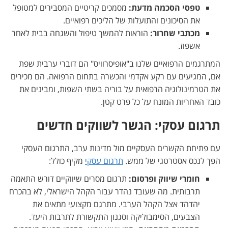
טפסי הסכמה מדעת:
מסמכים קריטיים המסבירים למטופל
את הסיכונים והתועלות של הליכים רפואיים.
מכתבי שחרור:
הוראות להמשך טיפול והשגחה בבית לאחר
אשפוז.
המתרגמים הרפואיים שלנו ב"אופיסרוויס" הם דוברי ערבית שפת
אם, המגיעים עם רקע אקדמי והכשרה בתחום הרפואה. הם מכירים
את הטרמינולוגיה הרפואית על בוריה בשתי השפות, ומבינים את
כובד האחריות המונח על כל פרט קטן.
תרגום עסקי: הגשר לשווקים חדשים
עם פתיחת הקשרים העסקיים מול מדינות ערב, התרגום העסקי
הפך לנכס אסטרטגי של ממש.
תרגום עסקי
מקיף כולל:
חומרי שיווק ופרסום:
תרגום מסרים שיווקיים דורש התאמה
תרבותית. מה שעובד נהדר עבור הקהל הישראלי, לא בהכרח
יהדהד אצל הקהל הערבי. מתרגם מקצועי מתאים את
הצבעים, הסימבוליקה וסגנון התקשורת לתרבות היעד.