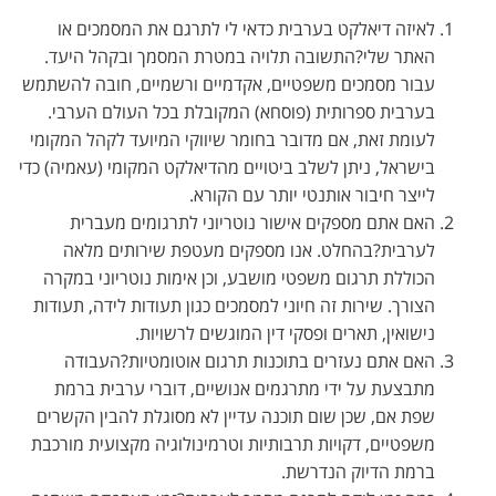
לאיזה דיאלקט בערבית כדאי לי לתרגם את המסמכים או
האתר שלי?התשובה תלויה במטרת המסמך ובקהל היעד.
עבור מסמכים משפטיים, אקדמיים ורשמיים, חובה להשתמש
בערבית ספרותית (פוסחא) המקובלת בכל העולם הערבי.
לעומת זאת, אם מדובר בחומר שיווקי המיועד לקהל המקומי
בישראל, ניתן לשלב ביטויים מהדיאלקט המקומי (עאמיה) כדי
לייצר חיבור אותנטי יותר עם הקורא.
האם אתם מספקים אישור נוטריוני לתרגומים מעברית
לערבית?בהחלט. אנו מספקים מעטפת שירותים מלאה
הכוללת תרגום משפטי מושבע, וכן אימות נוטריוני במקרה
הצורך. שירות זה חיוני למסמכים כגון תעודות לידה, תעודות
נישואין, תארים ופסקי דין המוגשים לרשויות.
האם אתם נעזרים בתוכנות תרגום אוטומטיות?העבודה
מתבצעת על ידי מתרגמים אנושיים, דוברי ערבית ברמת
שפת אם, שכן שום תוכנה עדיין לא מסוגלת להבין הקשרים
משפטיים, דקויות תרבותיות וטרמינולוגיה מקצועית מורכבת
ברמת הדיוק הנדרשת.