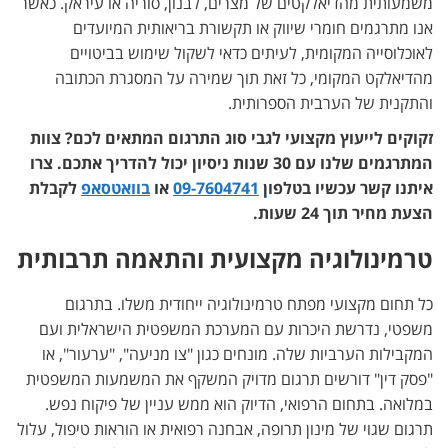
משמעותית מהדיאלקטים של מצרים, לבנון, סוריה או עיראק. כאשר
אנו מתרגמים חומרי שיווק או תקשורת בריאותית המיועדים
לאוכלוסייה המקומית, לעיתים כדאי לשקול שימוש בביטויים
מהדיאלקט המקומי, כל זאת תוך שמירה על המסגרת הכתובה
והתקנית של הערבית הספרותית.
זקוקים לייעוץ מקצועי לגבי סוג התרגום המתאים לכם? צוות
המתרגמים שלנו עם 30 שנות ניסיון יכול להדריך אתכם. צרו
איתנו קשר עכשיו בטלפון
09-7604741
או
בוואטסאפ
לקבלת
הצעת מחיר תוך 24 שעות.
טרמינולוגיה מקצועית והתאמה תרבותית
כל תחום מקצועי מפתח טרמינולוגיה ייחודית משלו. בתרגום
משפטי, נדרשת היכרות עם המערכת המשפטית הישראלית ועם
המקבילות הערביות שלה. מונחים כגון "צו מניעה", "ערעור", או
"פסק דין" דורשים תרגום מדויק המשקף את המשמעות המשפטית
במלואה. בתחום הרפואי, הדיוק הוא ממש עניין של פיקוח נפש.
תרגום שגוי של מינון תרופה, אבחנה רפואית או הוראות טיפול, עלול