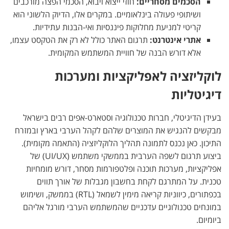
הסכמים מסחריים:
חוזי ייצוא ויבוא, הסכמי הפצה מורכבים
ושיתופי פעולה בינלאומיים. במקרים אלו, הדיוק הלשוני הוא
קריטי למניעת מחלוקות פיננסיות ואי-הבנות עתידיות.
אתרי אינטרנט:
תרגום האתר כולל לא רק את הטקסט עצמו,
אלא דורש הבנה של חוויית המשתמש המקומית.
לוקליזציה לאפליקציות ומערכות
דיגיטליות
בעידן הדיגיטלי, חברות טכנולוגיה וסטארט-אפים רבים בישראל
מבקשים להנגיש את המוצרים שלהם לקהל הערבי בארץ ובמזרח
התיכון. כאן נכנס לתמונה תהליך הלוקליזציה (התאמה מקומית).
ביצוע תרגום לשפה הערבית בממשקי משתמש (UI/UX) של
אפליקציות, מערכות תוכנה ופלטפורמות מסחר, דורש מומחיות
טכנית. על המתרגם לקחת בחשבון מגבלות של אורך תווים
בכפתורים, כיווניות קריאה מימין לשמאל (RTL) בממשק, ושימוש
במונחים טכנולוגיים עדכניים שהמשתמש הערבי מורגל אליהם
ביומיום.