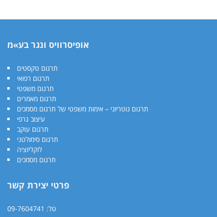
אופיסרוויס ונגר בע»מ
תרגום טקסטים
תרגום רפואי
תרגום משפטי
תרגום מאמרים
תרגום נוטריוני – אימות משפטי של תרגום מסמכים
עיצוב גרפי
תרגום עוקב
תרגום סימולטני
לוקליזציה
תרגום מסמכים
פרטי יצירת קשר
09-7604741
טל: