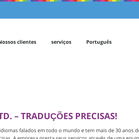
Nossos clientes
serviços
Português
TD. – TRADUÇÕES PRECISAS!
os idiomas falados em todo o mundo e tem mais de 30 anos d
cisas. A empresa presta seus serviços através de uma equi