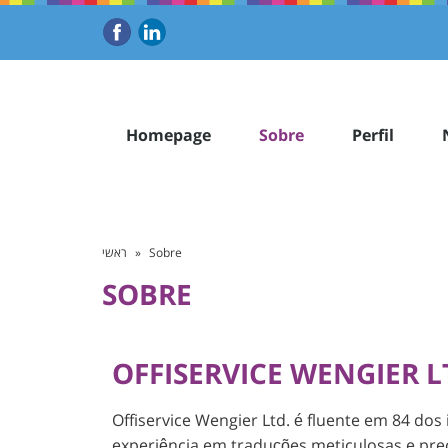
Homepage
Sobre
Perfil
ראשי
»
Sobre
SOBRE
OFFISERVICE WENGIER L
Offiservice Wengier Ltd. é fluente em 84 d
experiência em traduções meticulosas e pre