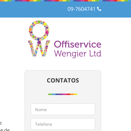
09-7604741
CONTATOS
e
pe de