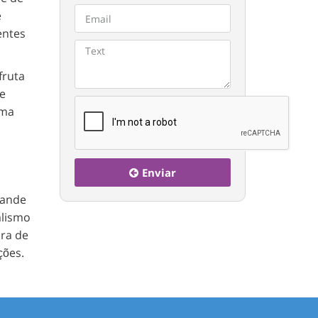
e
entes
fruta
se
uma
Enviar
rande
alismo
ura de
ções.